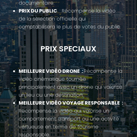
documentaire.
PRIX DU PUBLIC
: Récompense la vidéo
de la sélection officielle qui
comptabilisera le plus de votes du public.
PRIX SPECIAUX
MEILLEURE VIDÉO DRONE :
Récompense la
vidéo cinématique tournée
principalement avec un drone qui valorise
un lieu ou une destination.
MEILLEURE VIDÉO VOYAGE RESPONSABLE :
Récompense la vidéo qui valorise un
comportement, transport ou une activité
vertueuse en terme de tourisme
responsable.